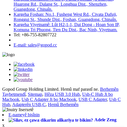
Huarong Rd., Dalang St., Longhua Dist., Shenzhen,
Guangdong, Chinaîn.
Kargeha Foshan: No.1, Fusheng West Rd., Civata Dafuji,
Ronggui St., Shunde Dist., Foshan, Guangdong, Chinaîn.
Kargeha Viyetnamê: Lût H2-1-1, Dai Dong - Hoan Son IP,
Komuna Tri Phuong, Tien Du Dist., Bac Ninh, Viyetnam.
Tel: +86-755-82807722
E-mail: sales@gopod.cc
Gopod Group Holding Limited. Hemû maf parastî ne.
Berhemên
Taybetmendî
,
Sitemap
,
Hêza USB 3.0 Hub
,
Usb-C Hub Ji bo
Macbook
,
Usb C Adapter Ji bo Macbook
,
USB C Adapter
,
Usb C
Hub
,
Adapterên USB-C
,
Hemû Berhemên
E-nameyê bişînin
Adele Zeng
x