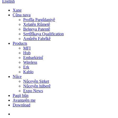
English
Xane
Çûna nava
Profîla Pargîdaniyê
Xelatên Rûmetê
Belgeya Patentê
Sertîfîkaya Qualification
Amûrên Fabrîkê
Products
MFI
Hub
Embarkirinî
Wireless
Erk
Kablo
Nûçe
Nûçeyên Şirket
Nûçeyên hilberê
Expo News
Paqij bûn
Avantajên me
Download