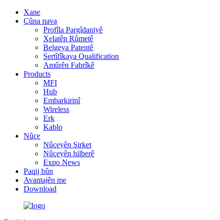
Xane
Çûna nava
Profîla Pargîdaniyê
Xelatên Rûmetê
Belgeya Patentê
Sertîfîkaya Qualification
Amûrên Fabrîkê
Products
MFI
Hub
Embarkirinî
Wireless
Erk
Kablo
Nûçe
Nûçeyên Şirket
Nûçeyên hilberê
Expo News
Paqij bûn
Avantajên me
Download