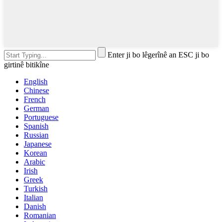
Enter ji bo lêgerînê an ESC ji bo
girtinê bitikîne
English
Chinese
French
German
Portuguese
Spanish
Russian
Japanese
Korean
Arabic
Irish
Greek
Turkish
Italian
Danish
Romanian