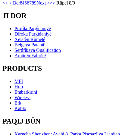
<<
< Berê
4
5
6
7
8
9
Next >
>>
Rûpel 8/9
JI DOR
Profîla Pargîdaniyê
Dîroka Pargîdaniyê
Xelatên Rûmetê
Belgeya Patentê
Sertîfîkaya Qualification
Amûrên Fabrîkê
PRODUCTS
MFI
Hub
Embarkirinî
Wireless
Erk
Kablo
PAQIJ BÛN
Kargeha Shenzhen: Avahî 8, Parka Pîşesazî ya Lianjian,