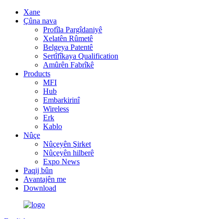
Xane
Çûna nava
Profîla Pargîdaniyê
Xelatên Rûmetê
Belgeya Patentê
Sertîfîkaya Qualification
Amûrên Fabrîkê
Products
MFI
Hub
Embarkirinî
Wireless
Erk
Kablo
Nûçe
Nûçeyên Şirket
Nûçeyên hilberê
Expo News
Paqij bûn
Avantajên me
Download