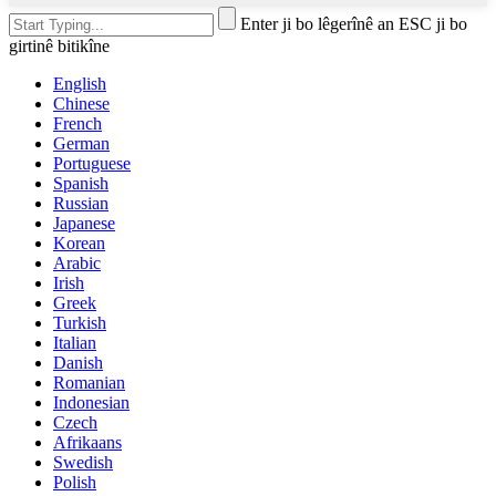
Enter ji bo lêgerînê an ESC ji bo
girtinê bitikîne
English
Chinese
French
German
Portuguese
Spanish
Russian
Japanese
Korean
Arabic
Irish
Greek
Turkish
Italian
Danish
Romanian
Indonesian
Czech
Afrikaans
Swedish
Polish