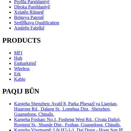
Profîla Pargîdaniyê
Dîroka Pargîdaniyê
Xelatên Rûmetê
Belgeya Patentê
Sertîfîkaya Qualification
Amûrên Fabrîkê
PRODUCTS
MFI
Hub
Embarkirinî
Wireless
Erk
Kablo
PAQIJ BÛN
Kargeha Shenzhen: Avahî 8, Parka Pîşesazî ya Lianjian,
Huarong Rd., Dalang St., Longhua Dist., Shenzhen,
Guangdong, Chinaîn.
Kargeha Foshan: No.1, Fusheng West Rd., Civata Dafuji,
Ronggui St., Shunde Dist., Foshan, Guangdong, Chinaîn.
Kargeha Viyetnamê: Lût H2-1-1, Dai Dong - Hoan Son IP,