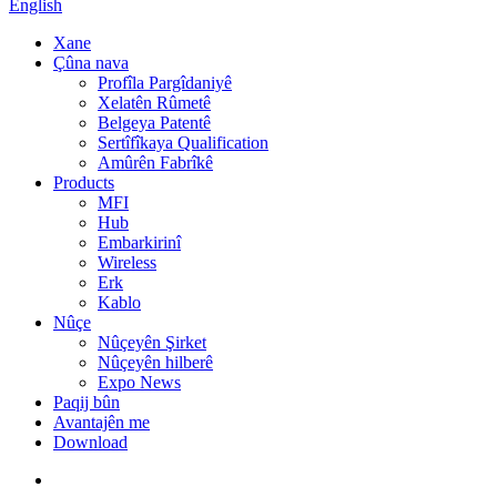
English
Xane
Çûna nava
Profîla Pargîdaniyê
Xelatên Rûmetê
Belgeya Patentê
Sertîfîkaya Qualification
Amûrên Fabrîkê
Products
MFI
Hub
Embarkirinî
Wireless
Erk
Kablo
Nûçe
Nûçeyên Şirket
Nûçeyên hilberê
Expo News
Paqij bûn
Avantajên me
Download