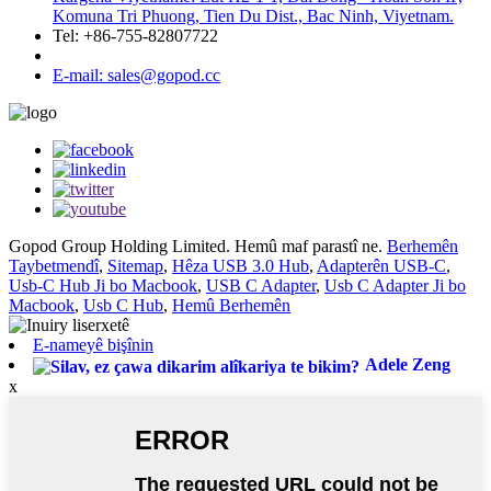
Komuna Tri Phuong, Tien Du Dist., Bac Ninh, Viyetnam.
Tel: +86-755-82807722
E-mail: sales@gopod.cc
Gopod Group Holding Limited. Hemû maf parastî ne.
Berhemên
Taybetmendî
,
Sitemap
,
Hêza USB 3.0 Hub
,
Adapterên USB-C
,
Usb-C Hub Ji bo Macbook
,
USB C Adapter
,
Usb C Adapter Ji bo
Macbook
,
Usb C Hub
,
Hemû Berhemên
E-nameyê bişînin
Adele Zeng
x