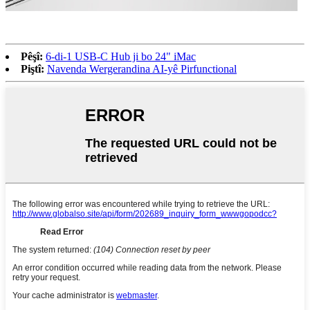
Pêşî:
6-di-1 USB-C Hub ji bo 24" iMac
Piştî:
Navenda Wergerandina AI-yê Pirfunctional