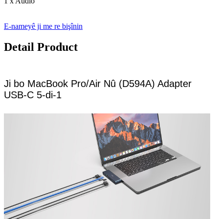
1 x Audio
E-nameyê ji me re bişînin
Detail Product
Ji bo MacBook Pro/Air Nû (D594A) Adapter
USB-C 5-di-1